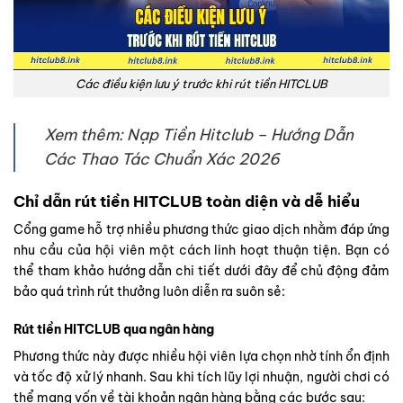
Các điều kiện lưu ý trước khi rút tiền HITCLUB
Xem thêm:
Nạp Tiền Hitclub – Hướng Dẫn
Các Thao Tác Chuẩn Xác 2026
Chỉ dẫn rút tiền HITCLUB toàn diện và dễ hiểu
Cổng game hỗ trợ nhiều phương thức giao dịch nhằm đáp ứng
nhu cầu của hội viên một cách linh hoạt thuận tiện. Bạn có
thể tham khảo hướng dẫn chi tiết dưới đây để chủ động đảm
bảo quá trình rút thưởng luôn diễn ra suôn sẻ:
Rút tiền HITCLUB qua ngân hàng
Phương thức này được nhiều hội viên lựa chọn nhờ tính ổn định
và tốc độ xử lý nhanh. Sau khi tích lũy lợi nhuận, người chơi có
thể mang vốn về tài khoản ngân hàng bằng các bước sau: