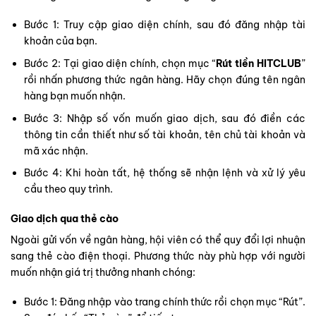
Bước 1: Truy cập giao diện chính, sau đó đăng nhập tài
khoản của bạn.
Bước 2: Tại giao diện chính, chọn mục “
Rút tiền HITCLUB
”
rồi nhấn phương thức ngân hàng. Hãy chọn đúng tên ngân
hàng bạn muốn nhận.
Bước 3: Nhập số vốn muốn giao dịch, sau đó điền các
thông tin cần thiết như số tài khoản, tên chủ tài khoản và
mã xác nhận.
Bước 4: Khi hoàn tất, hệ thống sẽ nhận lệnh và xử lý yêu
cầu theo quy trình.
Giao dịch qua thẻ cào
Ngoài gửi vốn về ngân hàng, hội viên có thể quy đổi lợi nhuận
sang thẻ cào điện thoại. Phương thức này phù hợp với người
muốn nhận giá trị thưởng nhanh chóng:
Bước 1: Đăng nhập vào trang chính thức rồi chọn mục “Rút”.