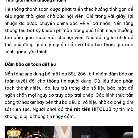
Hệ thống thanh toán được phát triển theo hướng tinh gọn để
kéo ngắn thời gian chờ của hội viên. Chỉ trong vài giây, lợi
nhuận đã được chuyển chính xác về ví cá nhân. Nền tảng
không thu bất kỳ khoản phí nào trong quá trình nhận thưởng,
tạo cảm giác thoải mái cho hội viên. Nhờ đó, người chơi có
thể chủ động quản lý nguồn tiền và tiếp tục tham gia các
sảnh game yêu thích.
Đảm bảo an toàn dữ liệu
Nền tảng ứng dụng bộ mã hóa SSL 256-bit nhằm đảm bảo an
toàn tuyệt đối cho thông tin người dùng. Dữ liệu được phân
tách thành nhiều lớp, lưu trữ trong kho số liệu bảo mật để
ngăn chặn mọi nguy cơ truy cập trái phép. Các hình thức tấn
công từ hacker hay bên thứ ba đều bị vô hiệu nhờ cơ chế giám
sát liên tục. Người chơi có thể
rút tiền HITCLUB
tự tin mà
không lo bị lộ thông tin nhạy cảm.