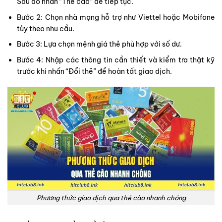
Sau đó nhấn “Thẻ cào” để tiếp tục.
Bước 2: Chọn nhà mạng hỗ trợ như Viettel hoặc Mobifone
tùy theo nhu cầu.
Bước 3: Lựa chọn mệnh giá thẻ phù hợp với số dư.
Bước 4: Nhập các thông tin cần thiết và kiểm tra thật kỹ
trước khi nhấn “Đổi thẻ” để hoàn tất giao dịch.
Phương thức giao dịch qua thẻ cào nhanh chóng