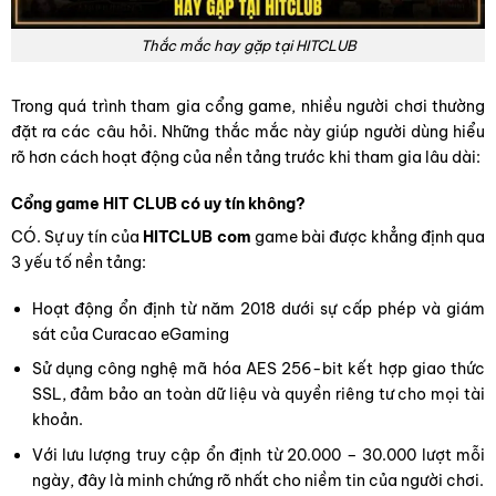
Thắc mắc hay gặp tại HITCLUB
Trong quá trình tham gia cổng game, nhiều người chơi thường
đặt ra các câu hỏi. Những thắc mắc này giúp người dùng hiểu
rõ hơn cách hoạt động của nền tảng trước khi tham gia lâu dài:
Cổng game HIT CLUB có uy tín không?
CÓ. Sự uy tín của
HITCLUB com
game bài được khẳng định qua
3 yếu tố nền tảng:
Hoạt động ổn định từ năm 2018 dưới sự cấp phép và giám
sát của Curacao eGaming
Sử dụng công nghệ mã hóa AES 256-bit kết hợp giao thức
SSL, đảm bảo an toàn dữ liệu và quyền riêng tư cho mọi tài
khoản.
Với lưu lượng truy cập ổn định từ 20.000 – 30.000 lượt mỗi
ngày, đây là minh chứng rõ nhất cho niềm tin của người chơi.