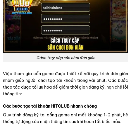
Cách truy cập sân chơi đơn giản
Việc tham gia cổn game được thiết kế với quy trình đơn giản
nhằm giúp người chơi tạo tài khoản trong vài phút. Các bước
thao tác được tối ưu hóa để giảm thời gian đăng ký, hạn chế lỗi
thông tin:
Các bước tạo tài khoản HITCLUB nhanh chóng
Quy trình đăng ký tại cổng game chỉ mất khoảng 1-2 phút, hệ
thống tự động xác nhận thông tin sau khi hoàn tất biểu mẫu: