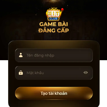
Bỏ
qua
nội
dung