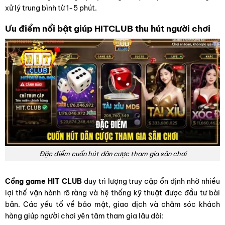
xử lý trung bình từ 1-5 phút.
Ưu điểm nổi bật giúp HITCLUB thu hút người chơi
Đặc điểm cuốn hút dân cược tham gia sân chơi
Cổng game HIT CLUB
duy trì lượng truy cập ổn định nhờ nhiều
lợi thế vận hành rõ ràng và hệ thống kỹ thuật được đầu tư bài
bản. Các yếu tố về bảo mật, giao dịch và chăm sóc khách
hàng giúp người chơi yên tâm tham gia lâu dài: