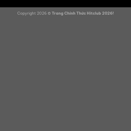
Copyright 2026 ©
Trang Chính Thức Hitclub 2026!