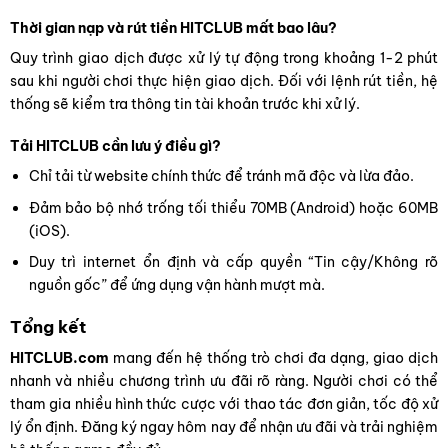
Thời gian nạp và rút tiền HITCLUB mất bao lâu?
Quy trình giao dịch được xử lý tự động trong khoảng 1-2 phút
sau khi người chơi thực hiện giao dịch. Đối với lệnh rút tiền, hệ
thống sẽ kiểm tra thông tin tài khoản trước khi xử lý.
Tải HITCLUB cần lưu ý điều gì?
Chỉ tải từ website chính thức để tránh mã độc và lừa đảo.
Đảm bảo bộ nhớ trống tối thiểu 70MB (Android) hoặc 60MB
(iOS).
Duy trì internet ổn định và cấp quyền “Tin cậy/Không rõ
nguồn gốc” để ứng dụng vận hành mượt mà.
Tổng kết
HITCLUB.com
mang đến hệ thống trò chơi đa dạng, giao dịch
nhanh và nhiều chương trình ưu đãi rõ ràng. Người chơi có thể
tham gia nhiều hình thức cược với thao tác đơn giản, tốc độ xử
lý ổn định. Đăng ký ngay hôm nay để nhận ưu đãi và trải nghiệm