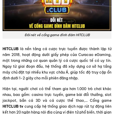
Đôi nét về cổng game đình đám HITCLUB
HITCLUB
là nền tảng cá cược trực tuyến được thành lập từ
năm 2018, hoạt động dưới giấy phép của Curacao eGaming,
một trong những cơ quan quản lý cá cược quốc tế có uy tín.
Ngay từ giai đoạn đầu, hệ thống đã xây dựng cơ sở hạ tầng
máy chủ đặt tại nhiều khu vực châu Á, giúp tốc độ truy cập ổn
định dưới 1-2 giây cho mỗi phiên đăng nhập.
Hiện tại, người chơi có thể tham gia hơn 1.000 trò chơi khác
nhau, bao gồm: casino trực tuyến, game bài đổi thưởng, slot
jackpot, bắn cá 3D và cá cược thể thao,… Cổng game
HITCLUB tv
cung cấp hệ thống giao dịch nạp rút tự động liên
kết hơn 20 ngân hàng nội địa cùng ví điện tử phổ biến, thời gian