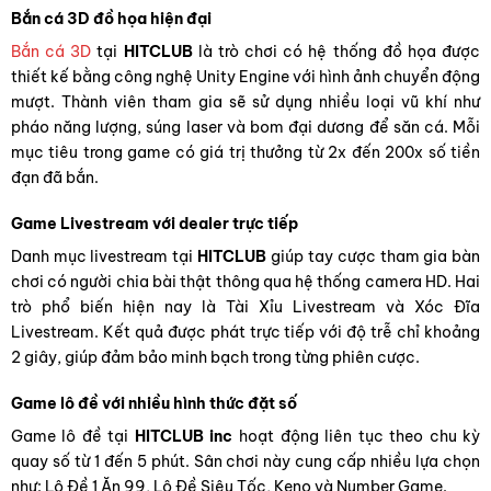
Bắn cá 3D đồ họa hiện đại
Bắn cá 3D
tại
HITCLUB
là trò chơi có hệ thống đồ họa được
thiết kế bằng công nghệ Unity Engine với hình ảnh chuyển động
mượt. Thành viên tham gia sẽ sử dụng nhiều loại vũ khí như
pháo năng lượng, súng laser và bom đại dương để săn cá. Mỗi
mục tiêu trong game có giá trị thưởng từ 2x đến 200x số tiền
đạn đã bắn.
Game Livestream với dealer trực tiếp
Danh mục livestream tại
HITCLUB
giúp tay cược tham gia bàn
chơi có người chia bài thật thông qua hệ thống camera HD. Hai
trò phổ biến hiện nay là Tài Xỉu Livestream và Xóc Đĩa
Livestream. Kết quả được phát trực tiếp với độ trễ chỉ khoảng
2 giây, giúp đảm bảo minh bạch trong từng phiên cược.
Game lô đề với nhiều hình thức đặt số
Game lô đề tại
HITCLUB
inc
hoạt động liên tục theo chu kỳ
quay số từ 1 đến 5 phút. Sân chơi này cung cấp nhiều lựa chọn
như: Lô Đề 1 Ăn 99, Lô Đề Siêu Tốc, Keno và Number Game.