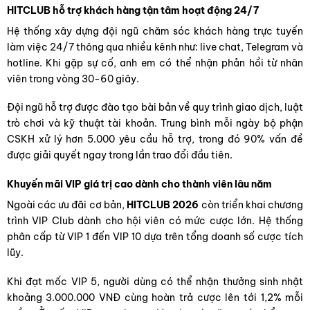
HITCLUB hỗ trợ khách hàng tận tâm hoạt động 24/7
Hệ thống xây dựng đội ngũ chăm sóc khách hàng trực tuyến
làm việc 24/7 thông qua nhiều kênh như: live chat, Telegram và
hotline. Khi gặp sự cố, anh em có thể nhận phản hồi từ nhân
viên trong vòng 30-60 giây.
Đội ngũ hỗ trợ được đào tạo bài bản về quy trình giao dịch, luật
trò chơi và kỹ thuật tài khoản. Trung bình mỗi ngày bộ phận
CSKH xử lý hơn 5.000 yêu cầu hỗ trợ, trong đó 90% vấn đề
được giải quyết ngay trong lần trao đổi đầu tiên.
Khuyến mãi VIP giá trị cao dành cho thành viên lâu năm
Ngoài các ưu đãi cơ bản,
HITCLUB 2026
còn triển khai chương
trình VIP Club dành cho hội viên có mức cược lớn. Hệ thống
phân cấp từ VIP 1 đến VIP 10 dựa trên tổng doanh số cược tích
lũy.
Khi đạt mốc VIP 5, người dùng có thể nhận thưởng sinh nhật
khoảng 3.000.000 VNĐ cùng hoàn trả cược lên tới 1,2% mỗi