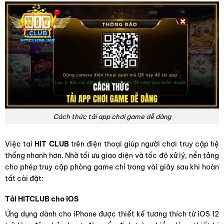
Cách thức tải app chơi game dễ dàng
Việc tai
HIT CLUB
trên điện thoại giúp người chơi truy cập hệ
thống nhanh hơn. Nhờ tối ưu giao diện và tốc độ xử lý, nền tảng
cho phép truy cập phòng game chỉ trong vài giây sau khi hoàn
tất cài đặt:
Tải HITCLUB cho iOS
Ứng dụng dành cho iPhone được thiết kế tương thích từ iOS 12