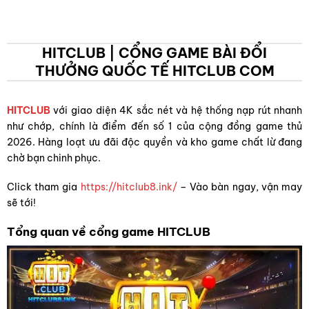
HITCLUB | CỔNG GAME BÀI ĐỔI
THƯỞNG QUỐC TẾ HITCLUB COM
HITCLUB
với giao diện 4K sắc nét và hệ thống nạp rút nhanh
như chớp, chính là điểm đến số 1 của cộng đồng game thủ
2026. Hàng loạt ưu đãi độc quyền và kho game chất lừ đang
chờ bạn chinh phục.
Click tham gia
https://hitclub8.ink/
– Vào bàn ngay, vận may
sẽ tới!
Tổng quan về cổng game HITCLUB