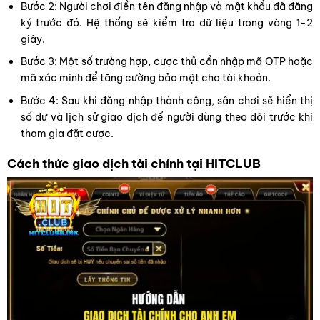
Bước 2: Người chơi điền tên đăng nhập và mật khẩu đã đăng
ký trước đó. Hệ thống sẽ kiểm tra dữ liệu trong vòng 1-2
giây.
Bước 3: Một số trường hợp, cược thủ cần nhập mã OTP hoặc
mã xác minh để tăng cường bảo mật cho tài khoản.
Bước 4: Sau khi đăng nhập thành công, sân chơi sẽ hiển thị
số dư và lịch sử giao dịch để người dùng theo dõi trước khi
tham gia đặt cược.
Cách thức giao dịch tài chính tại HITCLUB