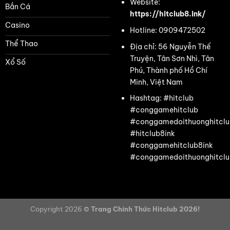
Website:
Bắn Cá
https://hitclub8.ink/
Casino
Hotline: 0909472502
Thể Thao
Địa chỉ: 56 Nguyễn Thế
Truyện, Tân Sơn Nhì, Tân
Xổ Số
Phú, Thành phố Hồ Chí
Minh, Việt Nam
Hashtag: #hitclub
#conggamehitclub
#conggamedoithuonghitclu
#hitclub8ink
#conggamehitclub8ink
#conggamedoithuonghitclu
Copyright 2026 ©
Trang Chính Thức Hitclub 2026!