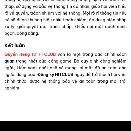
thập, sử dụng và bảo vệ thông tin cá nhân, giúp hội viên hiểu
rõ về quyền, trách nhiệm với hệ thống. Mọi rò rỉ thông tin nếu
có sẽ được thương hiệu chịu trách nhiệm, áp dụng biện pháp
xử lý, giải quyết mọi tranh chấp, khiếu nại một cách minh
bạch, công bằng.
Kết luận
Quyền riêng tư HITCLUB
vốn là một trong các chính sách
quan trọng nhất của cổng game. Bộ quy định càng nghiêm
ngặt, kiểm soát chặt chẽ sẽ mang lại mật độ an toàn cho
người dùng cao.
Đăng ký HITCLUB
ngay để trở thành hội viên
chính thức, được hệ thống bảo vệ an toàn trong mọi trải
nghiệm.