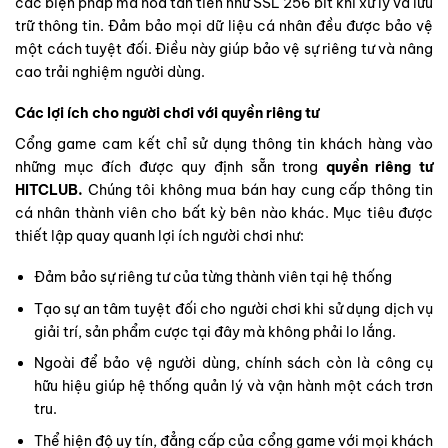
các biện pháp mã hóa tân tiến như SSL 256 bit khi xử lý và lưu
trữ thông tin. Đảm bảo mọi dữ liệu cá nhân đều được bảo vệ
một cách tuyệt đối. Điều này giúp bảo vệ sự riêng tư và nâng
cao trải nghiệm người dùng.
Các lợi ích cho người chơi với quyền riêng tư
Cổng game cam kết chỉ sử dụng thông tin khách hàng vào
những mục đích được quy định sẵn trong
quyền riêng tư
HITCLUB.
Chúng tôi không mua bán hay cung cấp thông tin
cá nhân thành viên cho bất kỳ bên nào khác. Mục tiêu được
thiết lập quay quanh lợi ích người chơi như:
Đảm bảo sự riêng tư của từng thành viên tại hệ thống
Tạo sự an tâm tuyệt đối cho người chơi khi sử dụng dịch vụ
giải trí, sản phẩm cược tại đây mà không phải lo lắng.
Ngoài để bảo vệ người dùng, chính sách còn là công cụ
hữu hiệu giúp hệ thống quản lý và vận hành một cách trơn
tru.
Thể hiện độ uy tín, đẳng cấp của cổng game với mọi khách