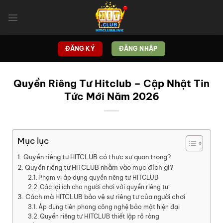
Bỏ
qua
nội
dung
ĐĂNG KÝ
ĐĂNG NHẬP
Quyền Riêng Tư Hitclub – Cập Nhật Tin
Tức Mới Năm 2026
Mục lục
Quyền riêng tư HITCLUB có thực sự quan trọng?
Quyền riêng tư HITCLUB nhằm vào mục đích gì?
Phạm vi áp dụng quyền riêng tư HITCLUB
Các lợi ích cho người chơi với quyền riêng tư
Cách mà HITCLUB bảo vệ sự riêng tư của người chơi
Áp dụng tiên phong công nghệ bảo mật hiện đại
Quyền riêng tư HITCLUB thiết lập rõ ràng