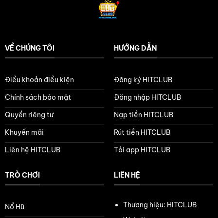
VỀ CHÚNG TÔI
HƯỚNG DẪN
Điều khoản điều kiện
Đăng ký HITCLUB
Chính sách bảo mật
Đăng nhập HITCLUB
Quyền riêng tư
Nạp tiền HITCLUB
Khuyến mãi
Rút tiền HITCLUB
Liên hệ HITCLUB
Tải app HITCLUB
TRÒ CHƠI
LIÊN HỆ
Thương hiệu: HITCLUB
Nổ Hũ